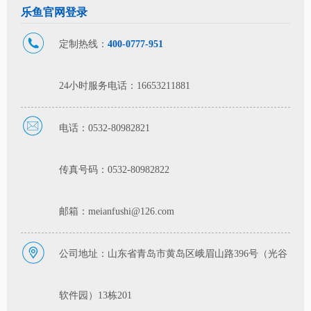
乐鱼官网登录
定制热线：
400-0777-951
24小时服务电话：16653211881
电话：0532-80982821
传真号码：0532-80982822
邮箱：meianfushi@126.com
公司地址：山东省青岛市黄岛区峨眉山路396号（光谷
软件园）13栋201