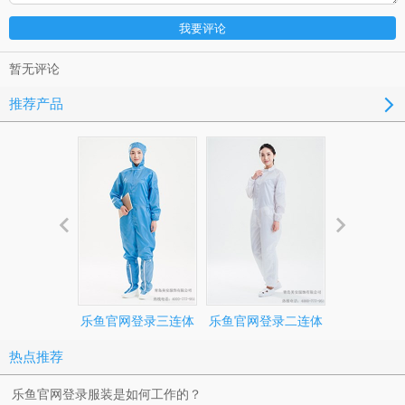
暂无评论
推荐产品
乐鱼官网登录三连体
乐鱼官网登录二连体
乐鱼官网登
服
服
帽
热点推荐
乐鱼官网登录服装是如何工作的？