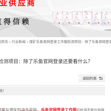
闻资讯
»
行业新闻
»
煤矿乐鱼官网登录工作服检测项目：除了乐鱼官网登
检测项目：除了乐鱼官网登录还要看什么？
网！
擦与潜在的冲击风险，
乐鱼官网登录工作服
的检测不能仅局限