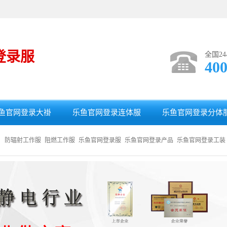
登录服
全国2
400
鱼官网登录大褂
乐鱼官网登录连体服
乐鱼官网登录分体
：
防辐射工作服
阻燃工作服
乐鱼官网登录服
乐鱼官网登录产品
乐鱼官网登录工装