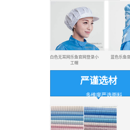
色乐鱼官网登录披肩帽
白色无耳网乐鱼官网登录小
蓝色乐鱼
工帽
严谨选材
多维度严选面料