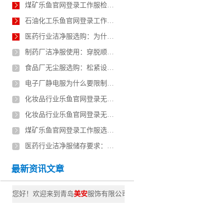
煤矿乐鱼官网登录工作服检测项目：除了乐鱼官网登录还要看什么？
石油化工乐鱼官网登录工作服失效原因：哪些因素会加速老化？
医药行业洁净服选购：为什么要选可重复灭菌的款式？
制药厂洁净服使用：穿脱顺序错误会导致什么后果？
食品厂无尘服选购：松紧设计如何兼顾密封与舒适？
电子厂静电服为什么要限制颜色？光学检测环境的特殊要求
化妆品行业乐鱼官网登录无尘服清洗流程：关键步骤不能省
化妆品行业乐鱼官网登录无尘服清洗流程：关键步骤不能省
煤矿乐鱼官网登录工作服选购：如何根据作业时长选对款式？
医药行业洁净服储存要求：温湿度对性能的影响
最新资讯文章
您好！欢迎来到青岛
美安
服饰有限公司官网！