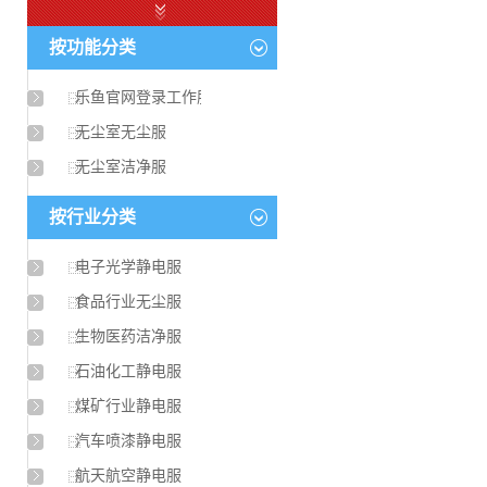
乐鱼官网登录大褂立领
制
立即定制
乐鱼官网登录三连
立即定制
按功能分类
乐鱼官网登录大褂
立即定制
乐鱼官网登录工作服
石油化工乐鱼官网登录
无尘室无尘服
立即定制
乐鱼官网登录大褂
无尘室洁净服
立即定制
乐鱼官网登录立领
按行业分类
立即定制
乐鱼官网登录二连
电子光学静电服
立即定制
乐鱼官网登录大褂
食品行业无尘服
立即定制
乐鱼官网登录大褂
生物医药洁净服
制
立即定制
石油化工静电服
乐鱼官网登录立领
煤矿行业静电服
更多>>
汽车喷漆静电服
航天航空静电服