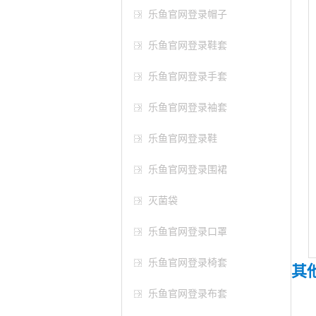
乐鱼官网登录帽子
乐鱼官网登录鞋套
乐鱼官网登录手套
乐鱼官网登录袖套
乐鱼官网登录鞋
乐鱼官网登录围裙
灭菌袋
乐鱼官网登录口罩
乐鱼官网登录椅套
其
乐鱼官网登录布套