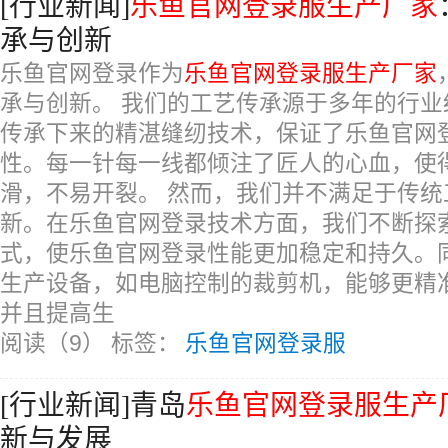
[行业新闻]
乐鱼官网登录服生产厂家
承与创新
乐鱼官网登录作为
乐鱼官网登录服生产厂家
承与创新。 我们的工艺传承源于多年的行
传承下来的精湛缝纫技术，保证了乐鱼官网
性。每一针每一线都倾注了匠人的心血，使
滑，不易开裂。 然而，我们并不满足于传
新。在乐鱼官网登录技术方面，我们不断探
式，使乐鱼官网登录性能更加稳定和持久。
生产设备，如电脑控制的裁剪机，能够更精
并且提高生
阅读（9）
标签：
乐鱼官网登录服
[行业新闻]青岛
乐鱼官网登录服生产
新与发展