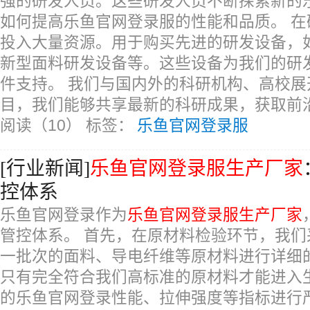
强的研发人员。这些研发人员不断探索新的
如何提高乐鱼官网登录服的性能和品质。 
投入大量资源。用于购买先进的研发设备，
新型面料研发设备等。这些设备为我们的研
件支持。 我们与国内外的科研机构、高校
目，我们能够共享最新的科研成果，获取前
阅读（10）
标签：
乐鱼官网登录服
[行业新闻]
乐鱼官网登录服生产厂家
控体系
乐鱼官网登录作为
乐鱼官网登录服生产厂家
管控体系。 首先，在原材料检验环节，我
一批次的面料、导电纤维等原材料进行详细
只有完全符合我们高标准的原材料才能进入
的乐鱼官网登录性能、拉伸强度等指标进行