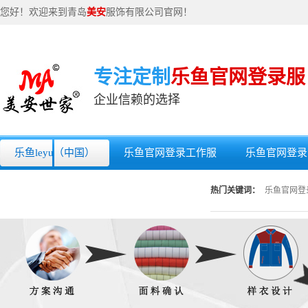
您好！欢迎来到青岛
美安
服饰有限公司官网！
专注定制
乐鱼官网登录服
企业信赖的选择
乐鱼leyu（中国）
乐鱼官网登录工作服
乐鱼官网登录
合作案例
走进美安
美安动态
热门关键词：
乐鱼官网登