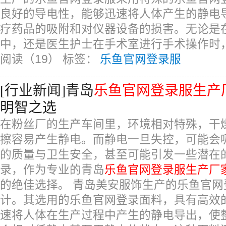
良好的导电性，能够迅速将人体产生的静电
疗药品的吸附和对仪器设备的损害。无论是
中，还是医生护士在手术室进行手术操作时
阅读（19）
标签：
乐鱼官网登录服
[行业新闻]青岛
乐鱼官网登录服生产
明智之选
在粉丝厂的生产车间里，环境相对特殊，干
擦容易产生静电。而静电一旦失控，可能会
的质量与卫生安全，甚至可能引发一些潜在
录，作为专业的青岛
乐鱼官网登录服生产厂
的绝佳选择。 青岛美安服饰生产的乐鱼官
计。其选用的乐鱼官网登录面料，具有高效
速将人体在生产过程中产生的静电导出，使