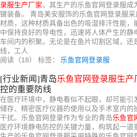
录服生产厂家
，其生产的乐鱼官网登录服成
键装备。 青岛美安服饰的乐鱼官网登录服
材质，这种材质具备出色的吸湿排汗性能，
中保持良好的导电性，迅速将人体产生的静
车间内的积聚。无论是在鱼片切割区域，还
线，工人
阅读（18）
标签：
乐鱼官网登录服
[行业新闻]青岛
乐鱼官网登录服生产
控的重要防线
在医疗环境中，静电看似不起眼，却可能引
储存、精密医疗仪器的使用以及手术室内的
干扰。乐鱼官网登录作为专业的青岛
乐鱼官
医疗环境静电防控的关键力量，构筑起一道
生产的乐鱼官网登录服采用特殊的乐鱼官网