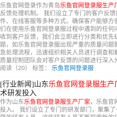
乐鱼官网登录作为青岛
乐鱼官网登录服生产
反馈处理机制。 我们设立了专门的客户反
件、在线客服等多种方式。确保客户能够方
们在使用乐鱼官网登录服过程中遇到的任何
收到客户反馈，我们会立即进行分类和优先
题，如乐鱼官网登录服出现严重的质量问题
急处理流程，迅速组织相关人员进行调查和
质量控制团队会对客户反馈的问题进行深入
阅读（20）
标签：
乐鱼官网登录服
[行业新闻]山东
乐鱼官网登录服生产
术研发投入
作为山东
乐鱼官网登录服生产厂家
，乐鱼官
投入。 我们设立了专门的研发部门，聚集