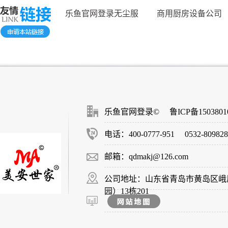
乐鱼官网登录无尘服
商用厨房设备公司
乐鱼官网登录©
鲁ICP备150380
电话：400-0777-951
0532-80982
邮箱：qdmakj@126.com
公司地址：山东省青岛市黄岛区峨眉
园）13栋201