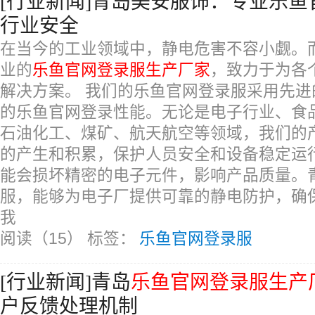
[行业新闻]青岛美安服饰：专业乐
行业安全
在当今的工业领域中，静电危害不容小觑。
业的
乐鱼官网登录服生产厂家
，致力于为各
解决方案。 我们的乐鱼官网登录服采用先
的乐鱼官网登录性能。无论是电子行业、食
石油化工、煤矿、航天航空等领域，我们的
的产生和积累，保护人员安全和设备稳定运
能会损坏精密的电子元件，影响产品质量。
服，能够为电子厂提供可靠的静电防护，确
我
阅读（15）
标签：
乐鱼官网登录服
[行业新闻]青岛
乐鱼官网登录服生产
户反馈处理机制