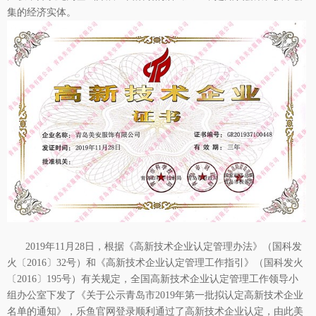
集的经济实体。
2019
年
11
月
28
日，根据《高新技术企业认定管理办法》（国科发
火〔
2016
〕
32
号）和《高新技术企业认定管理工作指引》（国科发火
〔
2016
〕
195
号）有关规定，全国高新技术企业认定管理工作领导小
组办公室下发了《关于公示青岛市
2019
年第一批拟认定高新技术企业
名单的通知》，乐鱼官网登录顺利通过了高新技术企业认定，由此美