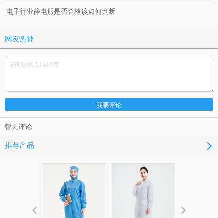
电子行业静电服是否合格该如何判断
网友热评
暂无评论
推荐产品