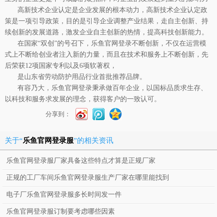
高新技术企业认定是企业发展的根本动力，高新技术企业认定政
策是一项引导政策，目的是引导企业调整产业结果，走自主创新、持
续创新的发展道路，激发企业自主创新的热情，提高科技创新能力。
在国家
“双创”的号召下，乐鱼官网登录不断创新，不仅在运营模
式上不断给创业者注入新的力量，而且在技术和服务上不断创新，先
后荣获
12
项国家专利以及
6
项软著权，
是山东省劳动防护用品行业首批推荐品牌。
有容乃大，乐鱼官网登录秉承做百年企业，以国标品质求生存、
以科技和服务求发展的理念，获得客户的一致认可。
分享到：
关于“
乐鱼官网登录服
”的相关资讯
乐鱼官网登录服厂家具备这些特点才算是正规厂家
正规的工厂车间乐鱼官网登录服生产厂家在哪里能找到
电子厂乐鱼官网登录服多长时间发一件
乐鱼官网登录服订制要考虑哪些因素